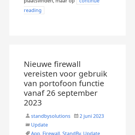
plaatsvinden, maar op
continue
reading
Nieuwe firewall
vereisten voor gebruik
van portofoon functie
vanaf 26 september
2023
standbysolutions
2 juni 2023
Update
App
,
Firewall
,
StandBy
,
Update