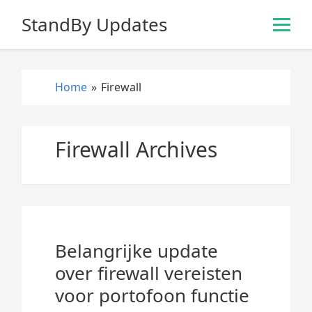
S
StandBy Updates
k
i
p
t
Home
»
Firewall
o
c
o
Firewall Archives
n
t
e
n
t
Belangrijke update
over firewall vereisten
voor portofoon functie