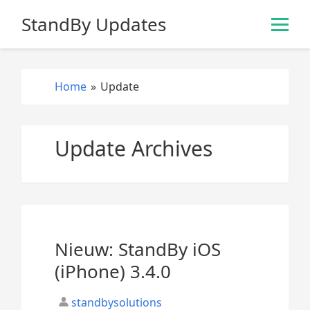
S
StandBy Updates
k
i
p
t
Home
»
Update
o
c
o
Update Archives
n
t
e
n
t
Nieuw: StandBy iOS
(iPhone) 3.4.0
standbysolutions