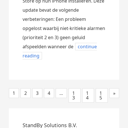
Store op hun iPhone installeren. Deze
update bevat de volgende
verbeteringen: Een probleem
opgelost waarbij niet-kritieke alarmen
(prioriteit 2 en 3) geen geluid
afspeelden wanneer de
continue
reading
1
2
3
4
…
1
1
1
»
3
4
5
StandBy Solutions B.V.