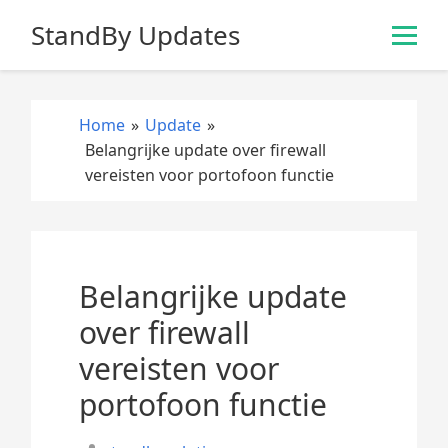
S
StandBy Updates
k
i
p
t
Home
»
Update
»
o
Belangrijke update over firewall
c
vereisten voor portofoon functie
o
n
t
e
n
Belangrijke update
t
over firewall
vereisten voor
portofoon functie