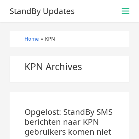
S
StandBy Updates
k
i
p
t
Home
»
KPN
o
c
o
KPN Archives
n
t
e
n
t
Opgelost: StandBy SMS
berichten naar KPN
gebruikers komen niet