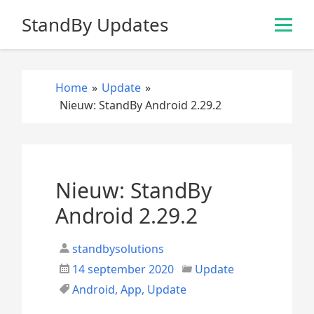
S
StandBy Updates
k
i
p
t
Home
»
Update
»
o
Nieuw: StandBy Android 2.29.2
c
o
n
t
e
Nieuw: StandBy
n
Android 2.29.2
t
standbysolutions
14 september 2020
Update
Android
,
App
,
Update