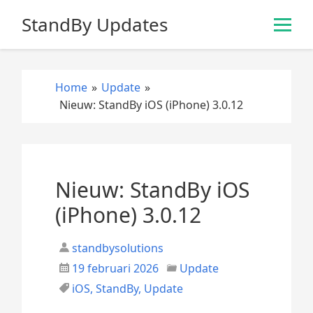
S
StandBy Updates
k
i
p
t
Home
»
Update
»
o
Nieuw: StandBy iOS (iPhone) 3.0.12
c
o
n
t
e
Nieuw: StandBy iOS
n
(iPhone) 3.0.12
t
standbysolutions
19 februari 2026
Update
iOS
,
StandBy
,
Update