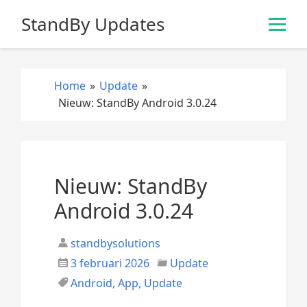
S
StandBy Updates
k
i
p
t
Home
»
Update
»
o
Nieuw: StandBy Android 3.0.24
c
o
n
t
e
Nieuw: StandBy
n
Android 3.0.24
t
standbysolutions
3 februari 2026
Update
Android
,
App
,
Update