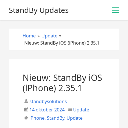
S
StandBy Updates
k
i
p
t
Home
»
Update
»
o
Nieuw: StandBy iOS (iPhone) 2.35.1
c
o
n
t
e
Nieuw: StandBy iOS
n
(iPhone) 2.35.1
t
standbysolutions
14 oktober 2024
Update
iPhone
,
StandBy
,
Update