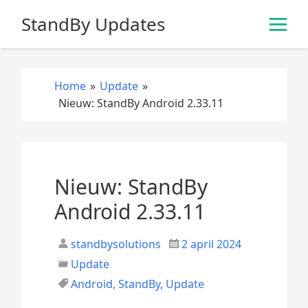
S
StandBy Updates
k
i
p
t
Home
»
Update
»
o
Nieuw: StandBy Android 2.33.11
c
o
n
t
e
Nieuw: StandBy
n
Android 2.33.11
t
standbysolutions
2 april 2024
Update
Android
,
StandBy
,
Update