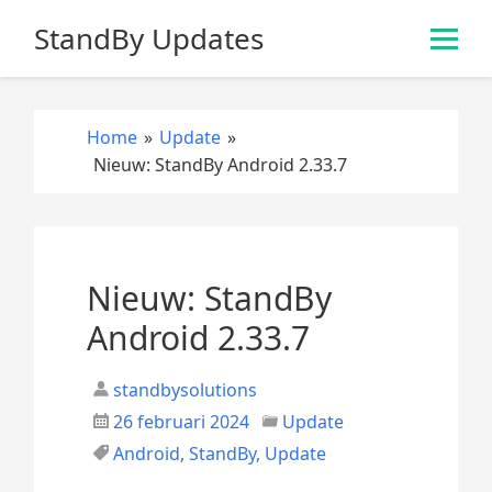
S
StandBy Updates
k
i
p
t
Home
»
Update
»
o
Nieuw: StandBy Android 2.33.7
c
o
n
t
e
Nieuw: StandBy
n
Android 2.33.7
t
standbysolutions
26 februari 2024
Update
Android
,
StandBy
,
Update