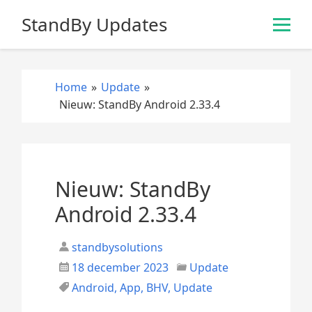
S
StandBy Updates
k
i
p
t
Home
»
Update
»
o
Nieuw: StandBy Android 2.33.4
c
o
n
t
e
Nieuw: StandBy
n
Android 2.33.4
t
standbysolutions
18 december 2023
Update
Android
,
App
,
BHV
,
Update