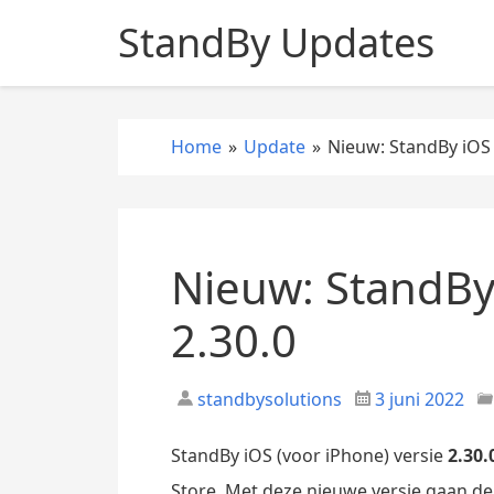
S
StandBy Updates
k
i
p
t
Home
»
Update
»
Nieuw: StandBy iOS 
o
c
o
n
t
Nieuw: StandBy
e
n
2.30.0
t
standbysolutions
3 juni 2022
StandBy iOS (voor iPhone) versie
2.30.
Store. Met deze nieuwe versie gaan de