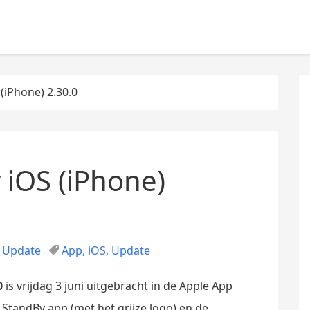
(iPhone) 2.30.0
 iOS (iPhone)
Update
App
,
iOS
,
Update
0
is vrijdag 3 juni uitgebracht in de Apple App
 StandBy app (met het grijze logo) en de