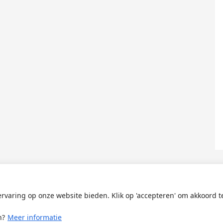
rvaring op onze website bieden. Klik op 'accepteren' om akkoord t
© 2026 ·
StandBy Updates
· Powered By
Greenlet
n?
Meer informatie