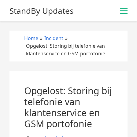
S
StandBy Updates
k
i
p
t
Home
»
Incident
»
o
Opgelost: Storing bij telefonie van
c
klantenservice en GSM portofonie
o
n
t
e
n
Opgelost: Storing bij
t
telefonie van
klantenservice en
GSM portofonie