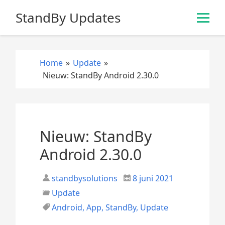
S
StandBy Updates
k
i
p
t
Home
»
Update
»
o
Nieuw: StandBy Android 2.30.0
c
o
n
t
e
Nieuw: StandBy
n
Android 2.30.0
t
standbysolutions
8 juni 2021
Update
Android
,
App
,
StandBy
,
Update