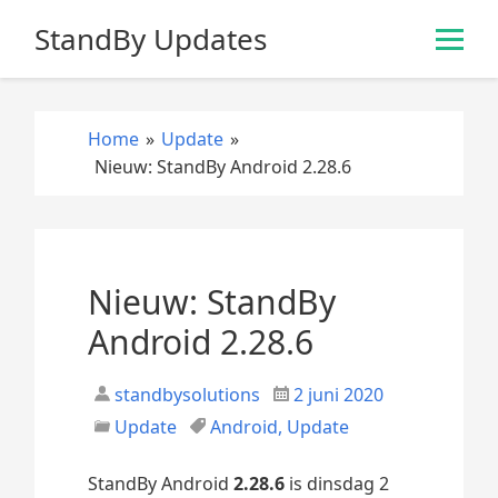
S
StandBy Updates
k
i
p
t
Home
»
Update
»
o
Nieuw: StandBy Android 2.28.6
c
o
n
t
e
Nieuw: StandBy
n
Android 2.28.6
t
standbysolutions
2 juni 2020
Update
Android
,
Update
StandBy Android
2.28.6
is dinsdag 2